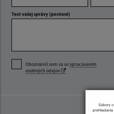
Text vašej správy (povinné)
Oboznámil som sa so
spracúvaním
osobných údajov
Súbory co
prehliadania