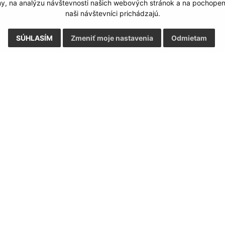
my, na analýzu návštevnosti našich webových stránok a na pochopeni
naši návštevníci prichádzajú.
SÚHLASÍM
Zmeniť moje nastavenia
Odmietam
Rýchle odkazy:
Aktualiz
nku
Naša obec
05.08.2026 
História
RSS
Fotogaléria
Školstvo