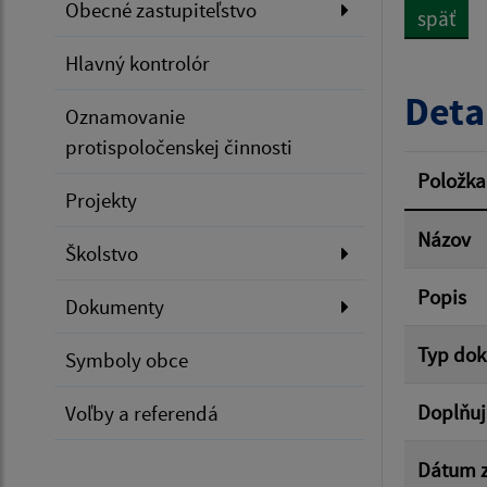
Obecné zastupiteľstvo
späť
Dátum 
Hlavný kontrolór
Deta
Oznamovanie
protispoločenskej činnosti
Filtr
Položka
Projekty
Názov
Školstvo
Popis
Dokumenty
Typ do
Symboly obce
Doplňuj
Voľby a referendá
Dátum z