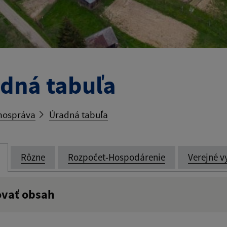
dná tabuľa
ospráva
Úradná tabuľa
Rôzne
Rozpočet-Hospodárenie
Verejné v
ovať obsah
:
Popis: