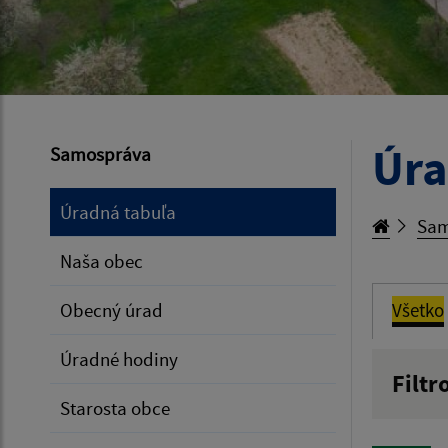
Úra
Samospráva
Úradná tabuľa
Sam
Naša obec
Obecný úrad
Všetko
Úradné hodiny
Filtr
Starosta obce
Názov