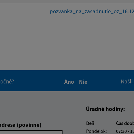
pozvanka_na_zasadnutie_oz_16.12.
itočné?
Našli
Áno
Nie
Boli tieto informácie pre 
Boli tieto informáci
Úradné hodiny:
Deň
Čas doo
adresa (povinné)
Pondelok:
07:30 - 1