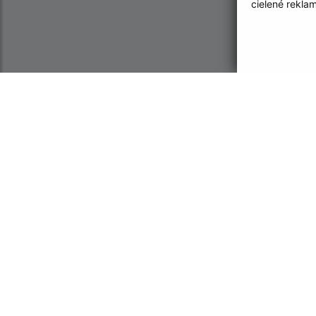
cielené rekla
Informácie o stránke:
Navigácia:
Vyhlásenie o prístupnosti
Vytlačiť aktuálnu strá
Autorské práva
Mapa stránok
Ochrana osobných údajov
Cookies