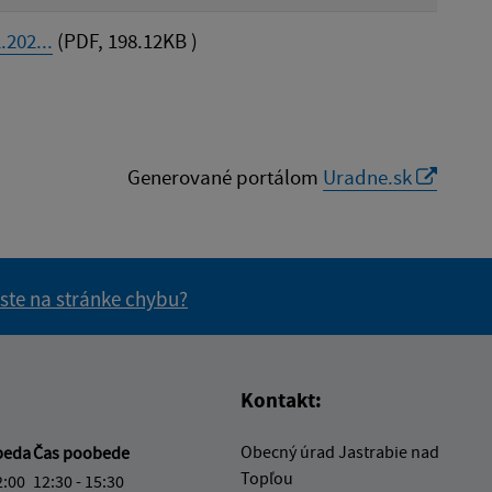
202...
(PDF, 198.12KB )
Generované portálom
Uradne.sk
 ste na stránke chybu?
vás užitočné?
e pre vás užitočné?
Kontakt:
Obecný úrad Jastrabie nad
beda
Čas poobede
Topľou
2:00
12:30 - 15:30