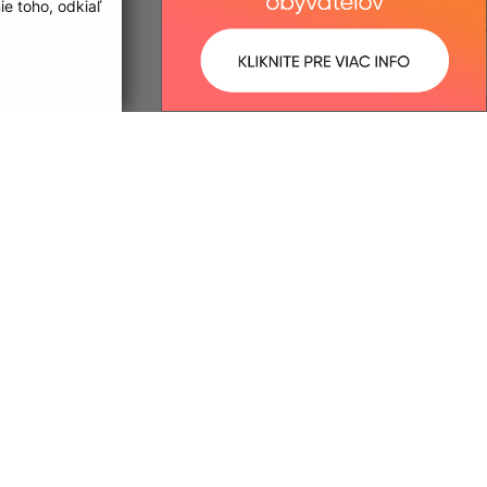
e toho, odkiaľ
ované:
Správca obsahu:
15:29 hod.
Správca obsahu je Obec
Jastrabie nad Topľou.
Vytvorené v súlade s
Jednotným
dizajn manuálom elektronických
služieb.