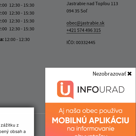
Jastrabie nad Topľou 113
2:00
12:30 - 15:30
094 35 Soľ
2:00
12:30 - 15:30
2:00
12:30 - 15:30
obec@jastrabie.sk
2:00
12:30 - 15:30
+421 574 496 315
ka:
12:00 - 12:30
IČO: 00332445
Nezobrazovať
 zážitku z
obený obsah a