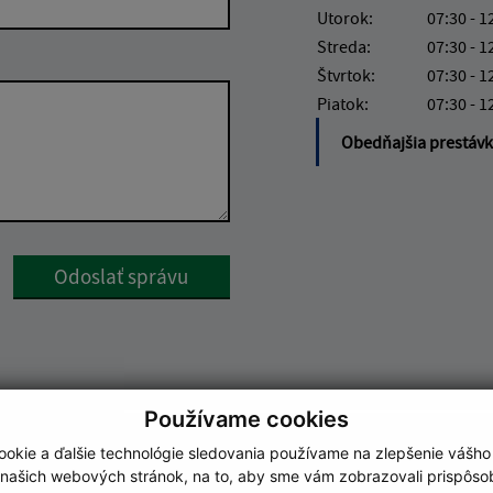
Utorok:
07:30 - 1
Streda:
07:30 - 1
Štvrtok:
07:30 - 1
Piatok:
07:30 - 1
Obedňajšia prestáv
Google reCaptcha Response
Odoslať správu
Používame cookies
okie a ďalšie technológie sledovania používame na zlepšenie vášho
 našich webových stránok, na to, aby sme vám zobrazovali prispôs