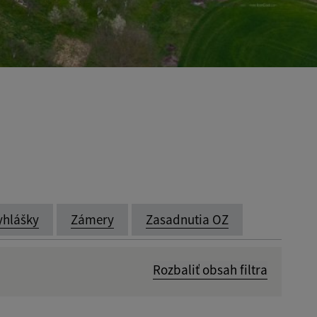
yhlášky
Zámery
Zasadnutia OZ
Rozbaliť obsah filtra
Dátum zverejnenia od: