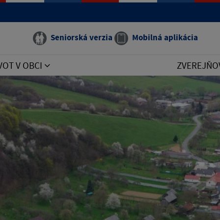
Seniorská verzia
Mobilná aplikácia
VOT V OBCI
ZVEREJŇO