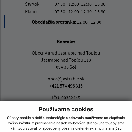
Štvrtok:
07:30 - 12:00
12:30 - 15:30
Piatok:
07:30 - 12:00
12:30 - 15:30
Obedňajšia prestávka:
12:00 - 12:30
Kontakt:
Obecný úrad Jastrabie nad Topľou
Jastrabie nad Topľou 113
094 35 Soľ
obec@jastrabie.sk
+421 574 496 315
IČO: 00332445
Používame cookies
Súbory cookie a ďalšie technológie sledovania používame na zlepšenie
vášho zážitku z prehliadania našich webových stránok, na to, aby sme
vám zobrazovali prispôsobený obsah a cielené reklamy, na analýzu