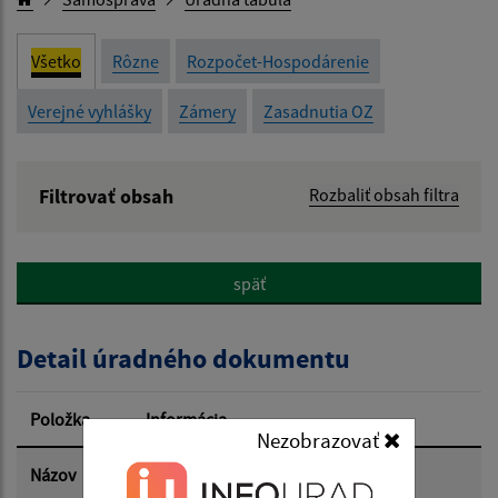
Všetko
Rôzne
Rozpočet-Hospodárenie
Verejné vyhlášky
Zámery
Zasadnutia OZ
Filtrovať obsah
Rozbaliť obsah filtra
Názov:
späť
Popis:
Detail úradného dokumentu
Dátum zverejnenia od:
Položka
Informácia
Nezobrazovať
Dátum zverejnenia do:
Názov
Zámer odpredaja nehnuteľnosti