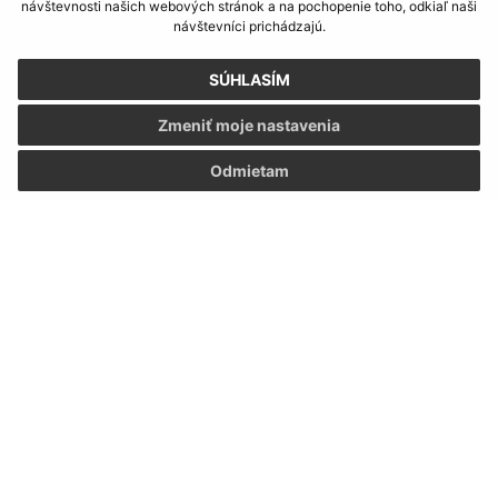
návštevnosti našich webových stránok a na pochopenie toho, odkiaľ naši
návštevníci prichádzajú.
SÚHLASÍM
Zmeniť moje nastavenia
Odmietam
Informácie o stránke:
Vyhlásenie o prístupnosti
Autorské práva
Ochrana osobných údajov
Navigácia:
Vytlačiť aktuálnu stránku
Mapa stránok