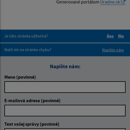
Generované portálom
Uradne.sk
Je táto stránka užitočná?
Áno
Nie
Boli tieto 
Boli 
Našli ste na stránke chybu?
Napíšte nám
Napíšte nám:
Meno (povinné)
E-mailová adresa (povinné)
Text vašej správy (povinné)