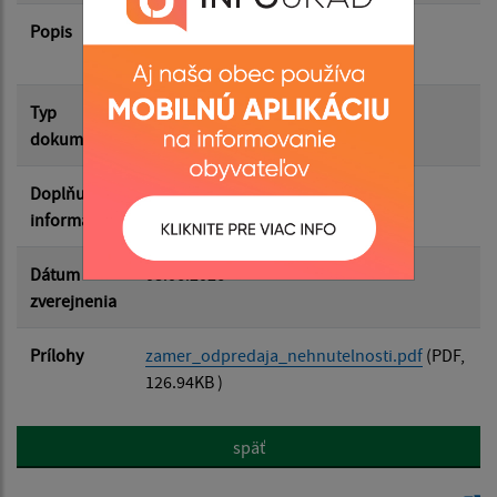
Popis
Zámer odpredaja nehnuteľnosti vo
Filtrovať
vlastníctve obce
Reset
Typ
Zámery
dokumentu
Doplňujúce
informácie
Dátum
08.06.2026
zverejnenia
Prílohy
zamer_odpredaja_nehnutelnosti.pdf
(PDF,
126.94KB )
späť