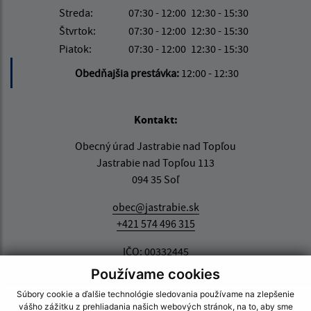
Streda:
07:30 - 12:00
12:30 - 15:30
Štvrtok:
07:30 - 12:00
12:30 - 15:30
Piatok:
07:30 - 12:00
12:30 - 15:30
Obedňajšia prestávka:
12:00 - 12:30
Kontakt:
Obecný úrad Jastrabie nad Topľou
Jastrabie nad Topľou 113
094 35 Soľ
obec@jastrabie.sk
+421 574 496 315
IČO: 00332445
Používame cookies
Súbory cookie a ďalšie technológie sledovania používame na zlepšenie
vášho zážitku z prehliadania našich webových stránok, na to, aby sme