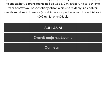
01
02
vášho zážitku z prehliadania našich webových stránok, na to, aby sme
vám zobrazovali prispôsobený obsah a cielené reklamy, na analýzu
03
04
05
06
07
08
09
návštevnosti našich webových stránok a na pochopenie toho, odkiaľ naši
návštevníci prichádzajú.
10
11
12
13
14
15
16
SÚHLASÍM
17
18
19
20
21
22
23
Zmeniť moje nastavenia
24
25
26
27
28
29
30
Odmietam
31
Piatok, 7. august 2026
Meniny má Štefánia
POČASIE