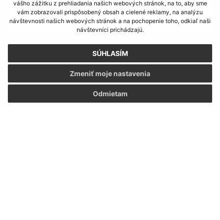
vášho zážitku z prehliadania našich webových stránok, na to, aby sme
vám zobrazovali prispôsobený obsah a cielené reklamy, na analýzu
návštevnosti našich webových stránok a na pochopenie toho, odkiaľ naši
návštevníci prichádzajú.
Oboznámil som sa so
spracúvaním osobných
SÚHLASÍM
údajov
Zmeniť moje nastavenia
Google reCaptcha Response
Odoslať správu
Odmietam
Úradné hodiny:
Deň
Čas doobeda
Čas poobede
Pondelok:
07:30 - 12:00
12:30 - 15:30
Utorok:
07:30 - 12:00
12:30 - 15:30
Streda:
07:30 - 12:00
12:30 - 15:30
Štvrtok:
07:30 - 12:00
12:30 - 15:30
Piatok:
07:30 - 12:00
12:30 - 15:30