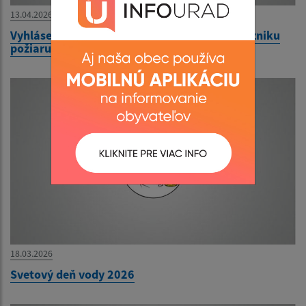
13.04.2026
Vyhlásenie času zvýšeného nebezpečenstva vzniku
požiaru
18.03.2026
Svetový deň vody 2026