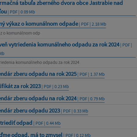
ormačná tabuľa zberného dvora obce Jastrabie nad
ľou
| PDF | 0.09 Mb
ný výkaz o komunálnom odpade
| PDF | 2.18 Mb
az o komunálnom odp
veň vytriedenia komunálneho odpadu za rok 2024
| PDF |
 Mb
riedenia komunálneho odpadu za rok 2024
endár zberu odpadu na rok 2025
| PDF | 1.37 Mb
ifikát za rok 2023
| PDF | 0.23 Mb
endár zberu odpadu na rok 2024
| PDF | 0.79 Mb
endár zberu odpadu 2023
| PDF | 0.33 Mb
triediť odpad
| PDF | 0.44 Mb
eďme odpad, má to zmysel
| PDF | 0.12 Mb