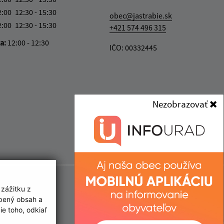
2:00
12:30 - 15:30
obec@jastrabie.sk
2:00
12:30 - 15:30
+421 574 496 315
ka:
12:00 - 12:30
IČO: 00332445
Nezobrazovať
 zážitku z
obený obsah a
e toho, odkiaľ