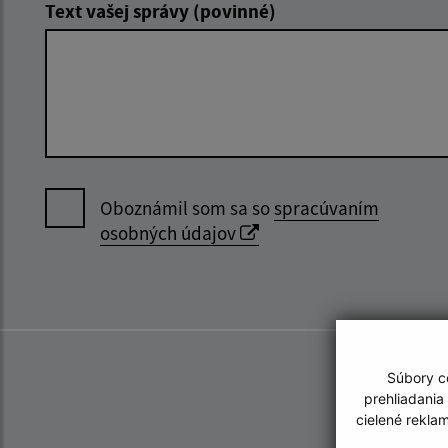
Text vašej správy (povinné)
Oboznámil som sa so
spracúvaním
osobných údajov
Súbory co
prehliadania
cielené rekla