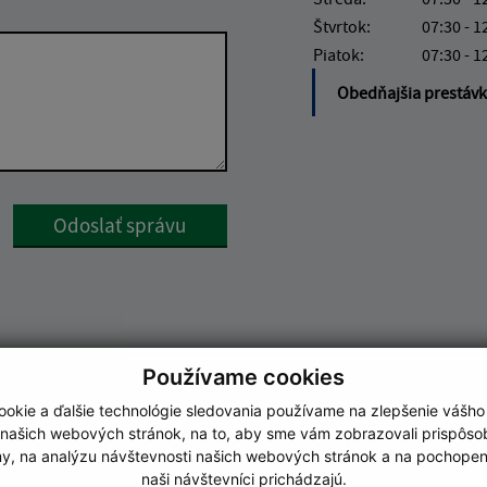
Štvrtok:
07:30 - 1
Piatok:
07:30 - 1
Obedňajšia prestáv
Google reCaptcha Response
Odoslať správu
Používame cookies
okie a ďalšie technológie sledovania používame na zlepšenie vášho
 našich webových stránok, na to, aby sme vám zobrazovali prispôs
my, na analýzu návštevnosti našich webových stránok a na pochopeni
naši návštevníci prichádzajú.