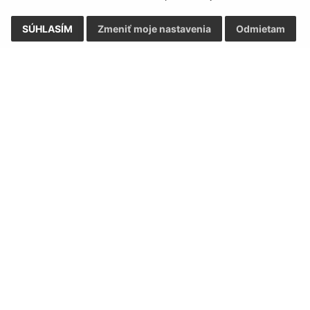
SÚHLASÍM
Zmeniť moje nastavenia
Odmietam
Rýchle odkazy:
Aktualiz
nku
Naša obec
05.08.2026 
História
RSS
Fotogaléria
Školstvo