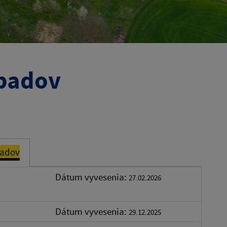
padov
padov
Dátum vyvesenia:
27.02.2026
Dátum vyvesenia:
29.12.2025