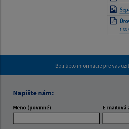
Sep
Úro
1.66
Boli tieto informácie pre vás už
Napíšte nám:
Meno (povinné)
E-mailová 