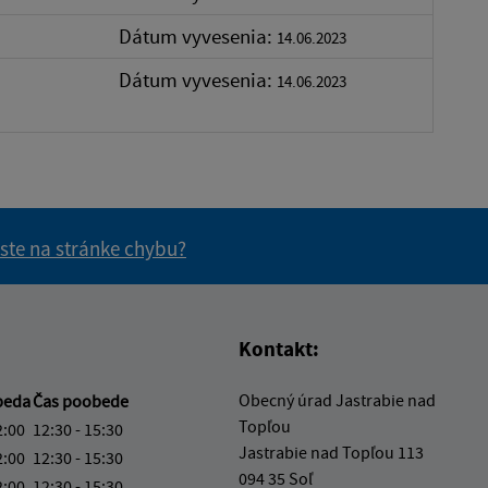
Dátum vyvesenia:
14.06.2023
Dátum vyvesenia:
14.06.2023
 ste na stránke chybu?
vás užitočné?
e pre vás užitočné?
Kontakt:
Obecný úrad Jastrabie nad
beda
Čas poobede
Topľou
2:00
12:30 - 15:30
Jastrabie nad Topľou 113
2:00
12:30 - 15:30
094 35 Soľ
2:00
12:30 - 15:30