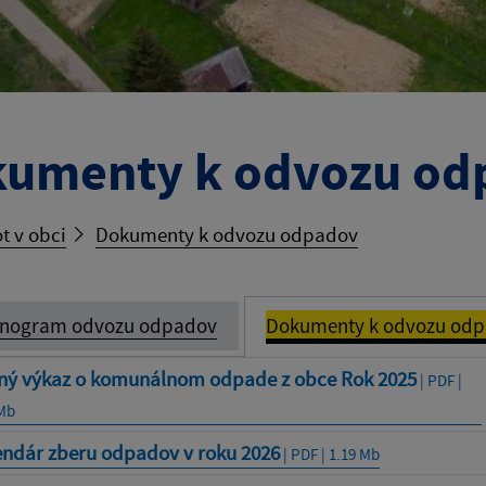
umenty k odvozu od
t v obci
Dokumenty k odvozu odpadov
nogram odvozu odpadov
Dokumenty k odvozu od
ný výkaz o komunálnom odpade z obce Rok 2025
| PDF |
 Mb
endár zberu odpadov v roku 2026
| PDF | 1.19 Mb