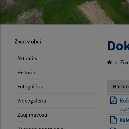
Dok
Život v obci
Aktuality
Živo
História
Fotogaléria
Harmo
Videogaléria
Roč
0.18
Zaujímavosti
Kal
Prírodné podmienky