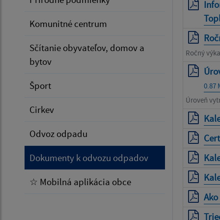
Inf
Top
Komunitné centrum
Roč
Sčítanie obyvateľov, domov a
Ročný výk
bytov
Úro
Šport
0.87
Úroveň vyt
Cirkev
Kal
Odvoz odpadu
Cert
Dokumenty k odvozu odpadov
Kal
Kal
☆ Mobilná aplikácia obce
Ako 
Tri