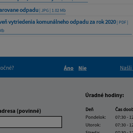
arovane odpadu
| JPG | 1.02 Mb
veň vytriedenia komunálneho odpadu za rok 2020
| PDF |
 Mb
itočné?
Našli
Áno
Nie
Boli tieto informácie pre 
Boli tieto informáci
Úradné hodiny:
Deň
Čas doo
adresa (povinné)
Pondelok:
07:30 - 1
Utorok:
07:30 - 1
Streda:
07:30 - 1