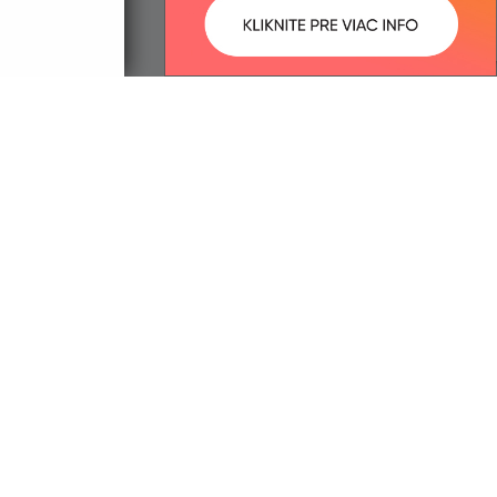
ované:
Správca obsahu:
15:29 hod.
Správca obsahu je Obec
Jastrabie nad Topľou.
Vytvorené v súlade s
Jednotným
dizajn manuálom elektronických
služieb.