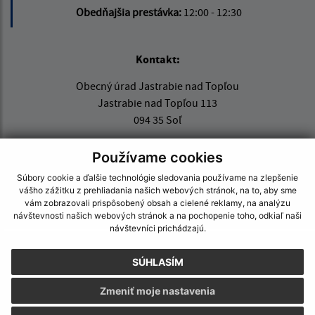
Obedňajšia prestávka:
12:00 - 12:30
Kontakt:
Obecný úrad Jastrabie nad Topľou
Jastrabie nad Topľou 113
094 35 Soľ
obec@jastrabie.sk
Používame cookies
+421 574 496 315
Súbory cookie a ďalšie technológie sledovania používame na zlepšenie
vášho zážitku z prehliadania našich webových stránok, na to, aby sme
IČO: 00332445
vám zobrazovali prispôsobený obsah a cielené reklamy, na analýzu
návštevnosti našich webových stránok a na pochopenie toho, odkiaľ naši
návštevníci prichádzajú.
SÚHLASÍM
Zmeniť moje nastavenia