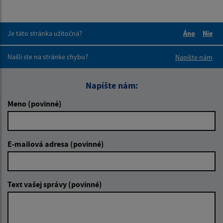
Je táto stránka užitočná?
Áno
Nie
Boli tieto 
Boli 
Našli ste na stránke chybu?
Napíšte nám
Napíšte nám:
Meno (povinné)
E-mailová adresa (povinné)
Text vašej správy (povinné)