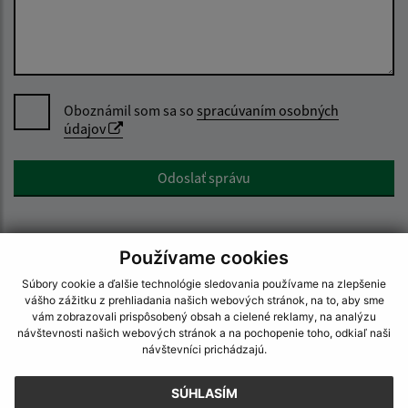
Oboznámil som sa so
spracúvaním osobných
údajov
Google reCaptcha Response
Odoslať správu
Používame cookies
Úradné hodiny:
Súbory cookie a ďalšie technológie sledovania používame na zlepšenie
Deň
Čas doobeda
Čas poobede
vášho zážitku z prehliadania našich webových stránok, na to, aby sme
vám zobrazovali prispôsobený obsah a cielené reklamy, na analýzu
Pondelok:
07:30 - 12:00
12:30 - 15:30
návštevnosti našich webových stránok a na pochopenie toho, odkiaľ naši
Utorok:
07:30 - 12:00
12:30 - 15:30
návštevníci prichádzajú.
Streda:
07:30 - 12:00
12:30 - 15:30
SÚHLASÍM
Štvrtok:
07:30 - 12:00
12:30 - 15:30