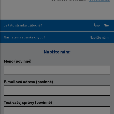
Je táto stránka užitočná?
Áno
Nie
Boli tieto 
Boli 
Našli ste na stránke chybu?
Napíšte nám
Napíšte nám:
Meno (povinné)
E-mailová adresa (povinné)
Text vašej správy (povinné)