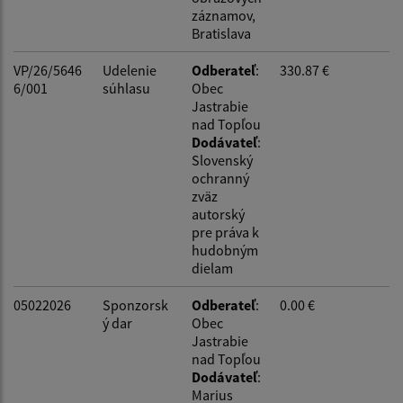
záznamov,
Bratislava
VP/26/5646
Udelenie
Odberateľ
:
330.87 €
6/001
súhlasu
Obec
Jastrabie
nad Topľou
Dodávateľ
:
Slovenský
ochranný
zväz
autorský
pre práva k
hudobným
dielam
05022026
Sponzorsk
Odberateľ
:
0.00 €
ý dar
Obec
Jastrabie
nad Topľou
Dodávateľ
:
Marius