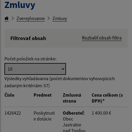
Zmluvy
Zverejňovanie
Zmluvy
Filtrovať obsah
Rozbaliť obsah filtra
Hľadaný výraz:
Počet položiek na stránke:
Hľadať v:
Výsledky vyhľadávania (počet dokumentov vyhovujúcich
zadaným kritériám: 57)
Typ dátumu:
Číslo
Predmet
Zmluvná
Cena celkom (s
strana
DPH)*
Dátum od:
1426422
Poskytnuti
Odberateľ
:
1 400.00 €
e dotácie
Obec
Jastrabie
Dátum do:
nad Topľou