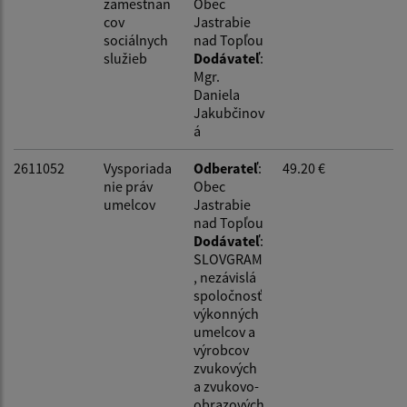
zamestnan
Obec
cov
Jastrabie
sociálnych
nad Topľou
služieb
Dodávateľ
:
Mgr.
Daniela
Jakubčinov
á
2611052
Vysporiada
Odberateľ
:
49.20 €
nie práv
Obec
umelcov
Jastrabie
nad Topľou
Dodávateľ
:
SLOVGRAM
, nezávislá
spoločnosť
výkonných
umelcov a
výrobcov
zvukových
a zvukovo-
obrazových