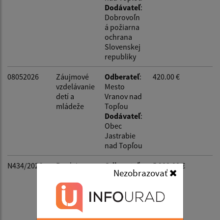
Dodávateľ
:
Dobrovoľn
Suma od:
á požiarna
ochrana
Slovenskej
republiky
Suma do:
08052026
Záujmové
Odberateľ
:
420.00 €
vzdelávanie
Mesto
Typ:
detí a
Vranov nad
mládeže
Topľou
Dodávateľ
:
Obec
Jastrabie
Filtrovať
Reset
nad Topľou
N434/2026
Predaj
Odberateľ
:
5 900.00 €
Nezobrazovať
nehnuteľno
Ján Kopčák
sti
Dodávateľ
:
Obec
Jastrabie
nad Topľou