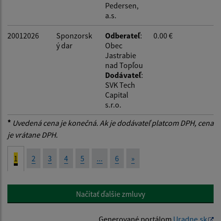
Pedersen,
a.s.
20012026
Sponzorsk
Odberateľ
:
0.00 €
ý dar
Obec
Jastrabie
nad Topľou
Dodávateľ
:
SVK Tech
Capital
s.r.o.
*
Uvedená cena je konečná. Ak je dodávateľ platcom DPH, cena
je vrátane DPH.
1
2
3
4
5
...
6
»
Načítať ďalšie zmluvy
Generované portálom
Uradne.sk