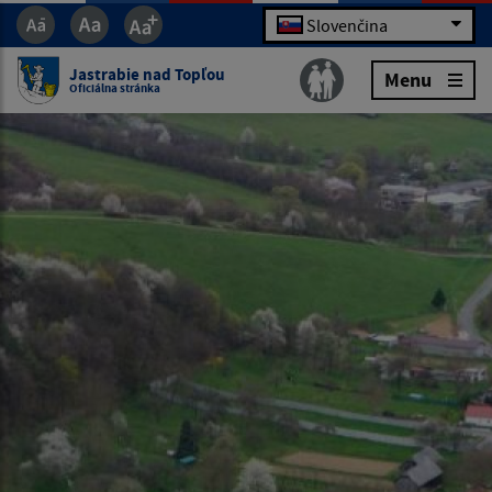
Slovenčina
Jastrabie nad Topľou
Menu
Oficiálna stránka