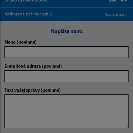
Je táto stránka užitočná?
Áno
Nie
Boli tieto 
Boli 
Našli ste na stránke chybu?
Napíšte nám
Napíšte nám:
Meno (povinné)
E-mailová adresa (povinné)
Text vašej správy (povinné)