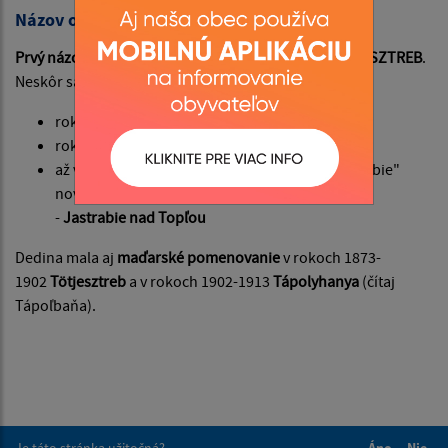
Názov obce
Prvý názov obce
je známy z roku
1363
pod menom
JESZTREB
.
Neskôr sa meno obce menilo nasledovne:
rok 1808
Slowenský Jestráb
rok 1920
Jastrabie
až v roku 1961 pribudol k pomenovaniu "Jastrabie"
nový prívlastok a tak vznikol terajší názov obce
-
Jastrabie nad Topľou
Dedina mala aj
maďarské pomenovanie
v rokoch 1873-
1902
Tötjesztreb
a v rokoch 1902-1913
Tápolyhanya
(čítaj
Tápoľbaňa).