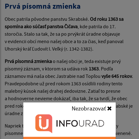
Prvá písomná zmienka
Obec patrila pôvodne panstvu Skrabské.
Od roku 1363 sa
spomína ako súčasť panstva Čičava
, kde patrila do 17.
storočia. Stalo sa tak, že sa po prvýkrát úradne objavuje
v evidencii obcí meno našej obce a to za čias, keď panoval
Uhorský kráľ Ľudovít I. Veľký (r. 1342-1382).
Prvá písomná zmienka
o našej obci je, teda existuje prvý
písomný záznam, v ktorom sa udáva rok
1363
. Podľa
záznamov má naša obec Jastrabie nad Topľou
vyše 645 rokov
.
Pravdepodobne už pred rokom 1363 osídlili rodiny tento
malebný kúsok našej drahej dedovizne. Zatiaľ to presne
a hodnoverne nevieme dokázať, iba tak, že sa tvrdí, že obec
pred rokom 1363 patrila panstvu Skrabské a obec Skrabské je
Nezobrazovať
úradne známa od roku 1321.
Napriek tomu sa musíme pridržať toho, čo je historicky
písomne dokázané a datované tak, ako je už o tom zmienené.