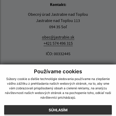
Kontakt:
Obecný úrad Jastrabie nad Topľou
Jastrabie nad Topľou 113
094 35 Soľ
obec@jastrabie.sk
+421 574 496 315
IČO: 00332445
Používame cookies
Súbory cookie a ďalšie technológie sledovania používame na zlepšenie
vášho zážitku z prehliadania našich webových stránok, na to, aby sme
vám zobrazovali prispôsobený obsah a cielené reklamy, na analýzu
návštevnosti našich webových stránok a na pochopenie toho, odkiaľ naši
návštevníci prichádzajú.
SÚHLASÍM