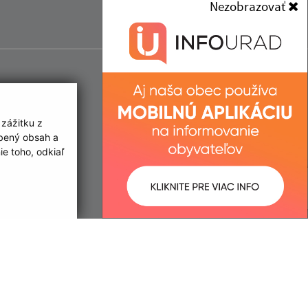
Nezobrazovať
 zážitku z
obený obsah a
e toho, odkiaľ
ované:
Správca obsahu: