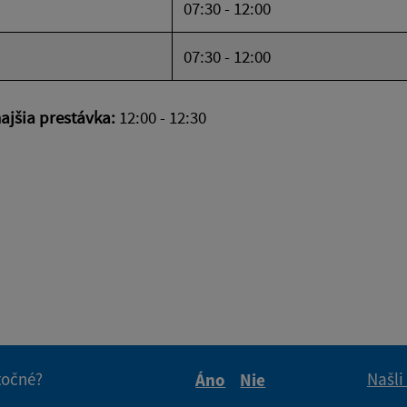
07:30 - 12:00
07:30 - 12:00
jšia prestávka:
12:00 - 12:30
itočné?
Našli
Áno
Nie
Boli tieto informácie pre 
Boli tieto informáci