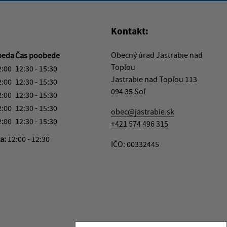
Kontakt:
Obecný úrad Jastrabie nad
beda
Čas poobede
Topľou
2:00
12:30 - 15:30
Jastrabie nad Topľou 113
2:00
12:30 - 15:30
094 35 Soľ
2:00
12:30 - 15:30
2:00
12:30 - 15:30
obec@jastrabie.sk
2:00
12:30 - 15:30
+421 574 496 315
ka:
12:00 - 12:30
IČO: 00332445