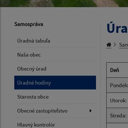
Úra
Samospráva
Úradná tabuľa
Sam
Naša obec
Obecný úrad
Deň
Úradné hodiny
Pondelo
Starosta obce
Utorok:
Obecné zastupiteľstvo
Streda:
Hlavný kontrolór