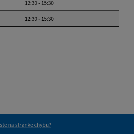
12:30 - 15:30
12:30 - 15:30
 ste na stránke chybu?
vás užitočné?
e pre vás užitočné?