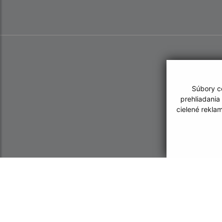
Súbory co
prehliadania
cielené rekla
Informácie o stránke:
Navigácia: