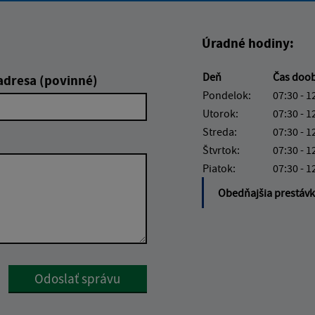
Úradné hodiny:
Deň
Čas doo
adresa (povinné)
Pondelok:
07:30 - 1
Utorok:
07:30 - 1
Streda:
07:30 - 1
Štvrtok:
07:30 - 1
Piatok:
07:30 - 1
Obedňajšia prestáv
Google reCaptcha Response
Odoslať správu