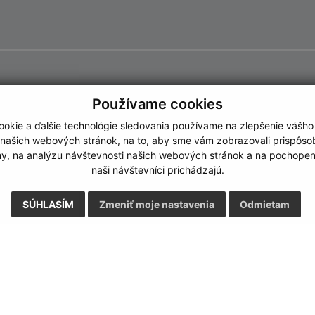
Používame cookies
okie a ďalšie technológie sledovania používame na zlepšenie vášho
 našich webových stránok, na to, aby sme vám zobrazovali prispôs
my, na analýzu návštevnosti našich webových stránok a na pochopeni
naši návštevníci prichádzajú.
SÚHLASÍM
Zmeniť moje nastavenia
Odmietam
Rýchle odkazy:
Aktualiz