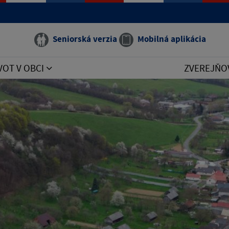
Seniorská verzia
Mobilná aplikácia
VOT V OBCI
ZVEREJŇO