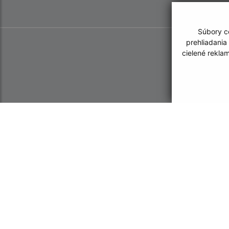
Súbory co
prehliadania
cielené rekla
Informácie o stránke:
Navigácia: