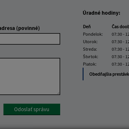
Úradné hodiny:
Deň
Čas doo
adresa (povinné)
Pondelok:
07:30 - 1
Utorok:
07:30 - 1
Streda:
07:30 - 1
Štvrtok:
07:30 - 1
Piatok:
07:30 - 1
Obedňajšia prestáv
Google reCaptcha Response
Odoslať správu