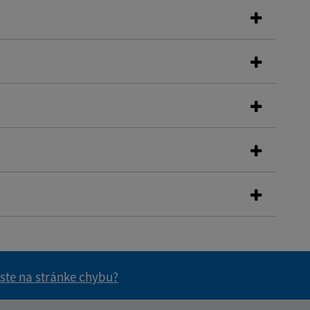
 ste na stránke chybu?
vás užitočné?
e pre vás užitočné?