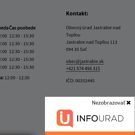
Kontakt:
Obecný úrad Jastrabie nad
beda
Čas poobede
Topľou
2:00
12:30 - 15:30
Jastrabie nad Topľou 113
2:00
12:30 - 15:30
094 35 Soľ
2:00
12:30 - 15:30
2:00
12:30 - 15:30
obec@jastrabie.sk
2:00
12:30 - 15:30
+421 574 496 315
ka:
12:00 - 12:30
IČO: 00332445
Nezobrazovať