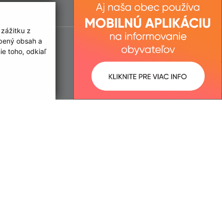
 zážitku z
obený obsah a
e toho, odkiaľ
ované:
Správca obsahu: