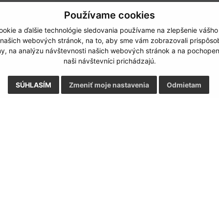
Používame cookies
okie a ďalšie technológie sledovania používame na zlepšenie vášho
 našich webových stránok, na to, aby sme vám zobrazovali prispôs
my, na analýzu návštevnosti našich webových stránok a na pochopeni
naši návštevníci prichádzajú.
SÚHLASÍM
Zmeniť moje nastavenia
Odmietam
Rýchle odkazy:
Aktualiz