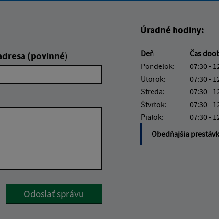
Úradné hodiny:
Deň
Čas doo
adresa (povinné)
Pondelok:
07:30 - 1
Utorok:
07:30 - 1
Streda:
07:30 - 1
Štvrtok:
07:30 - 1
Piatok:
07:30 - 1
Obedňajšia prestáv
Google reCaptcha Response
Odoslať správu