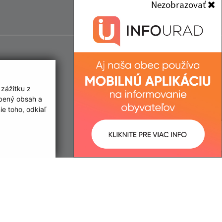
Nezobrazovať
 zážitku z
obený obsah a
e toho, odkiaľ
ované:
Správca obsahu: