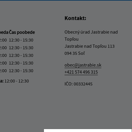
Kontakt:
Obecný úrad Jastrabie nad
beda
Čas poobede
Topľou
2:00
12:30 - 15:30
Jastrabie nad Topľou 113
2:00
12:30 - 15:30
094 35 Soľ
2:00
12:30 - 15:30
2:00
12:30 - 15:30
obec@jastrabie.sk
2:00
12:30 - 15:30
+421 574 496 315
ka:
12:00 - 12:30
IČO: 00332445