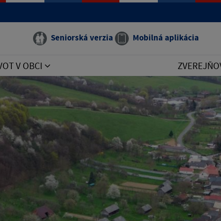
Seniorská verzia
Mobilná aplikácia
VOT V OBCI
ZVEREJŇO