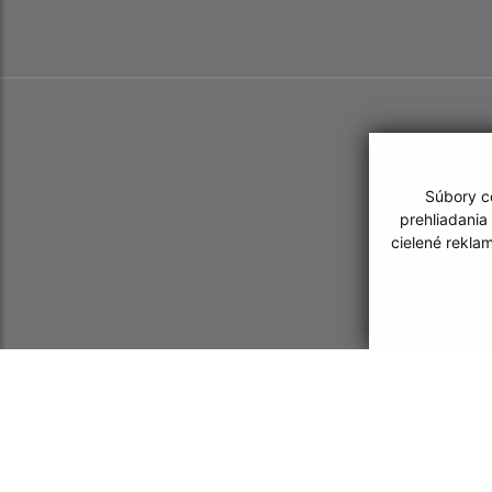
Súbory co
prehliadania
cielené rekla
Informácie o stránke:
Navigácia: