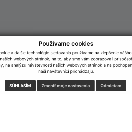
Používame cookies
okie a ďalšie technológie sledovania používame na zlepšenie vášho
 našich webových stránok, na to, aby sme vám zobrazovali prispôs
my, na analýzu návštevnosti našich webových stránok a na pochopeni
naši návštevníci prichádzajú.
SÚHLASÍM
Zmeniť moje nastavenia
Odmietam
Rýchle odkazy:
Aktualiz