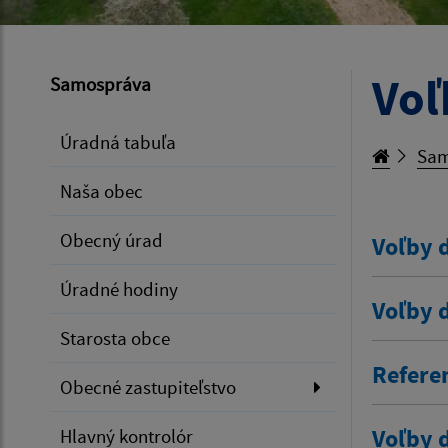
Voľ
Samospráva
Úradná tabuľa
Sam
Naša obec
Obecný úrad
Voľby 
Úradné hodiny
Voľby 
Starosta obce
Refere
Obecné zastupiteľstvo
Voľby 
Hlavný kontrolór