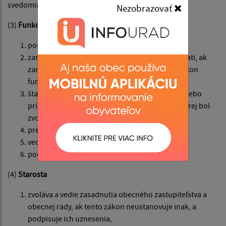
svedomia.
Nezobrazovať
(3)
Funkcia starostu je nezlučiteľná s funkciou
poslanca,
zamestnanca obce, v ktorej bol zvolený; to neplatí, ak
zamestnanec obce je dlhodobo uvoľnený na výkon
funkcie starostu,
štatutárneho orgánu rozpočtovej organizácie alebo
príspevkovej organizácie zriadenej obcou, v ktorej bol
zvolený,
predsedu samosprávneho kraja,
vedúceho zamestnanca orgánu štátnej správy,
podľa osobitného zákona.
(4)
Starosta
zvoláva a vedie zasadnutia obecného zastupiteľstva a
obecnej rady, ak tento zákon neustanovuje inak, a
podpisuje ich uznesenia,