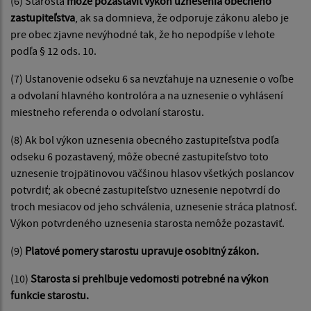
(6) Starosta
môže pozastaviť výkon uznesenia obecného
zastupiteľstva
, ak sa domnieva, že odporuje zákonu alebo je
pre obec zjavne nevýhodné tak, že ho nepodpíše v lehote
podľa § 12 ods. 10.
(7) Ustanovenie odseku 6 sa nevzťahuje na uznesenie o voľbe
a odvolaní hlavného kontrolóra a na uznesenie o vyhlásení
miestneho referenda o odvolaní starostu.
(8) Ak bol výkon uznesenia obecného zastupiteľstva podľa
odseku 6 pozastavený, môže obecné zastupiteľstvo toto
uznesenie trojpätinovou väčšinou hlasov všetkých poslancov
potvrdiť; ak obecné zastupiteľstvo uznesenie nepotvrdí do
troch mesiacov od jeho schválenia, uznesenie stráca platnosť.
Výkon potvrdeného uznesenia starosta nemôže pozastaviť.
(9)
Platové pomery starostu upravuje osobitný zákon.
(10)
Starosta si prehlbuje vedomosti potrebné na výkon
funkcie starostu.