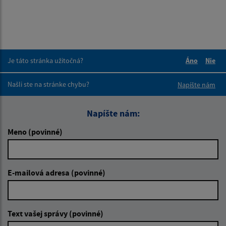
Je táto stránka užitočná?
Áno
Nie
Boli tieto 
Boli 
Našli ste na stránke chybu?
Napíšte nám
Napíšte nám:
Meno (povinné)
E-mailová adresa (povinné)
Text vašej správy (povinné)