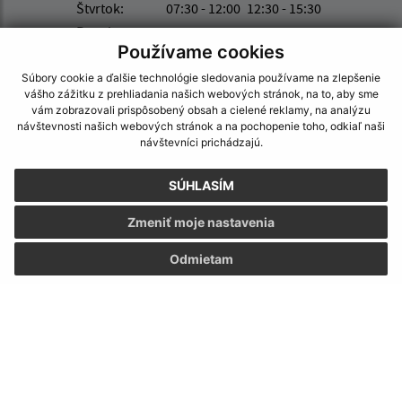
Štvrtok:
07:30 - 12:00
12:30 - 15:30
Piatok:
07:30 - 12:00
12:30 - 15:30
Používame cookies
Obedňajšia prestávka:
12:00 - 12:30
Súbory cookie a ďalšie technológie sledovania používame na zlepšenie
vášho zážitku z prehliadania našich webových stránok, na to, aby sme
vám zobrazovali prispôsobený obsah a cielené reklamy, na analýzu
Kontakt:
návštevnosti našich webových stránok a na pochopenie toho, odkiaľ naši
návštevníci prichádzajú.
Obecný úrad Jastrabie nad Topľou
Jastrabie nad Topľou 113
SÚHLASÍM
094 35 Soľ
Zmeniť moje nastavenia
obec@jastrabie.sk
+421 574 496 315
Odmietam
IČO: 00332445