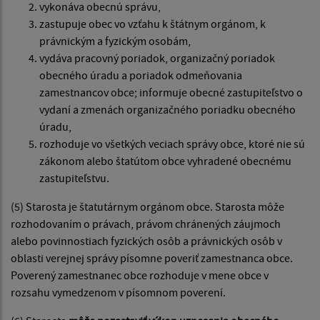
vykonáva obecnú správu,
zastupuje obec vo vzťahu k štátnym orgánom, k
právnickým a fyzickým osobám,
vydáva pracovný poriadok, organizačný poriadok
obecného úradu a poriadok odmeňovania
zamestnancov obce; informuje obecné zastupiteľstvo o
vydaní a zmenách organizačného poriadku obecného
úradu,
rozhoduje vo všetkých veciach správy obce, ktoré nie sú
zákonom alebo štatútom obce vyhradené obecnému
zastupiteľstvu.
(5) Starosta je štatutárnym orgánom obce. Starosta môže
rozhodovaním o právach, právom chránených záujmoch
alebo povinnostiach fyzických osôb a právnických osôb v
oblasti verejnej správy písomne poveriť zamestnanca obce.
Poverený zamestnanec obce rozhoduje v mene obce v
rozsahu vymedzenom v písomnom poverení.