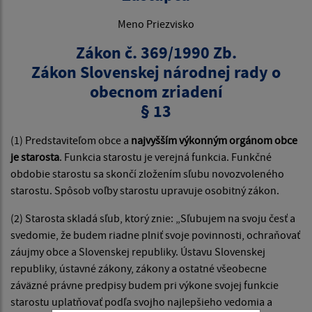
Meno Priezvisko
Zákon č. 369/1990 Zb.
Zákon Slovenskej národnej rady o
obecnom zriadení
§ 13
(1) Predstaviteľom obce a
najvyšším výkonným orgánom obce
je starosta
. Funkcia starostu je verejná funkcia. Funkčné
obdobie starostu sa skončí zložením sľubu novozvoleného
starostu. Spôsob voľby starostu upravuje osobitný zákon.
(2) Starosta skladá sľub, ktorý znie: „Sľubujem na svoju česť a
svedomie, že budem riadne plniť svoje povinnosti, ochraňovať
záujmy obce a Slovenskej republiky. Ústavu Slovenskej
republiky, ústavné zákony, zákony a ostatné všeobecne
záväzné právne predpisy budem pri výkone svojej funkcie
starostu uplatňovať podľa svojho najlepšieho vedomia a