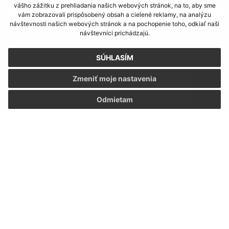
vášho zážitku z prehliadania našich webových stránok, na to, aby sme
vám zobrazovali prispôsobený obsah a cielené reklamy, na analýzu
návštevnosti našich webových stránok a na pochopenie toho, odkiaľ naši
návštevníci prichádzajú.
Text vašej správy (povinné)
SÚHLASÍM
Zmeniť moje nastavenia
Odmietam
Oboznámil som sa so
spracúvaním osobných
údajov
Google reCaptcha Response
Odoslať správu
Úradné hodiny: