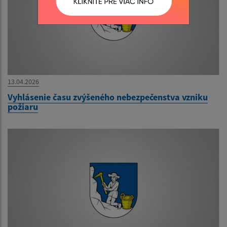
13.04.2026
Vyhlásenie času zvýšeného nebezpečenstva vzniku
požiaru