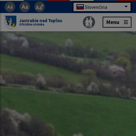
Slovenčina
Jastrabie nad Topľou
Menu
Oficiálna stránka