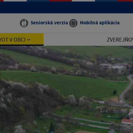
Seniorská verzia
Mobilná aplikácia
VOT V OBCI
ZVEREJŇO