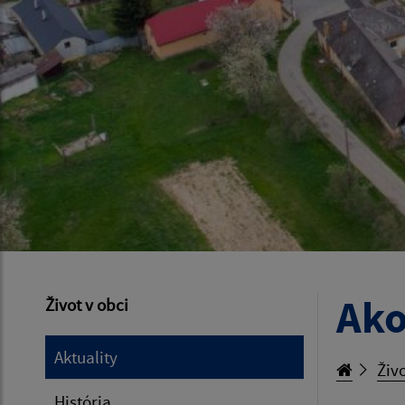
Ako
Život v obci
Aktuality
Živo
História