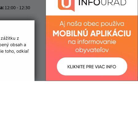
ka:
12:00 - 12:30
IČO: 00332445
 zážitku z
obený obsah a
e toho, odkiaľ