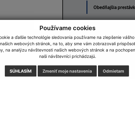
Obedňajšia prestáv
Používame cookies
okie a ďalšie technológie sledovania používame na zlepšenie vášho
Google reCaptcha Response
Odoslať správu
 našich webových stránok, na to, aby sme vám zobrazovali prispôs
my, na analýzu návštevnosti našich webových stránok a na pochopeni
naši návštevníci prichádzajú.
SÚHLASÍM
Zmeniť moje nastavenia
Odmietam