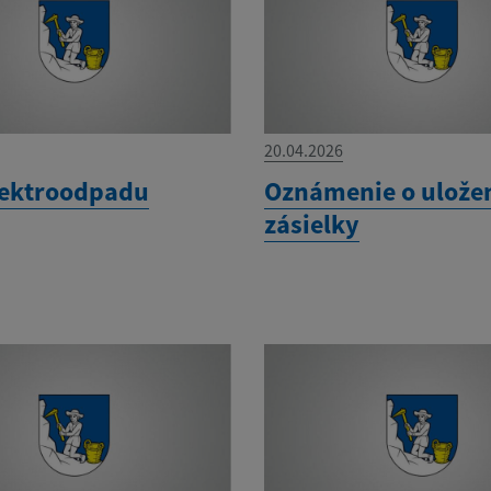
20.04.2026
lektroodpadu
Oznámenie o ulože
zásielky