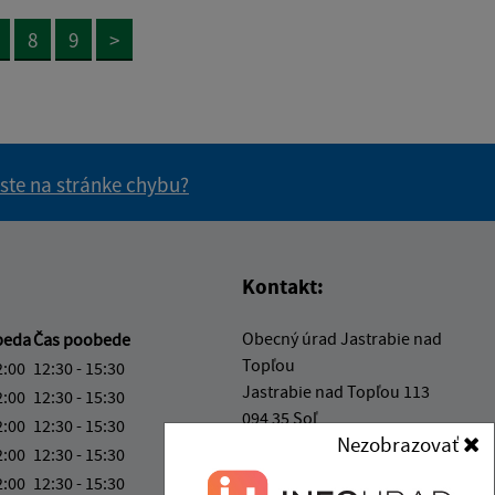
8
9
>
 ste na stránke chybu?
vás užitočné?
e pre vás užitočné?
Kontakt:
Obecný úrad Jastrabie nad
beda
Čas poobede
Topľou
2:00
12:30 - 15:30
Jastrabie nad Topľou 113
2:00
12:30 - 15:30
094 35 Soľ
2:00
12:30 - 15:30
Nezobrazovať
2:00
12:30 - 15:30
obec@jastrabie.sk
2:00
12:30 - 15:30
+421 574 496 315