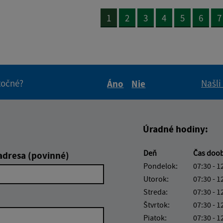
1
2
3
4
5
6
7
itočné?
Našli
Áno
Nie
Boli tieto informácie pre 
Boli tieto informáci
Úradné hodiny:
Deň
Čas doo
adresa (povinné)
Pondelok:
07:30 - 1
Utorok:
07:30 - 1
Streda:
07:30 - 1
Štvrtok:
07:30 - 1
Piatok:
07:30 - 1