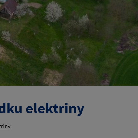
dku elektriny
triny