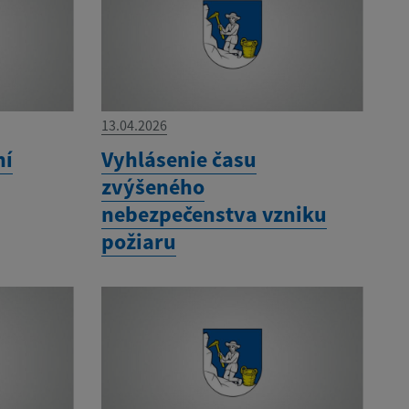
13.04.2026
ní
Vyhlásenie času
zvýšeného
nebezpečenstva vzniku
požiaru