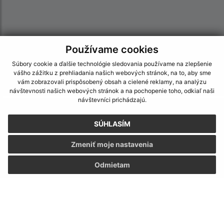
Používame cookies
Súbory cookie a ďalšie technológie sledovania používame na zlepšenie
vášho zážitku z prehliadania našich webových stránok, na to, aby sme
vám zobrazovali prispôsobený obsah a cielené reklamy, na analýzu
návštevnosti našich webových stránok a na pochopenie toho, odkiaľ naši
návštevníci prichádzajú.
Informácie o stránke:
SÚHLASÍM
Vyhlásenie o prístupnosti
Autorské práva
Zmeniť moje nastavenia
Ochrana osobných údajov
Odmietam
Navigácia:
Vytlačiť aktuálnu stránku
Mapa stránok
Cookies