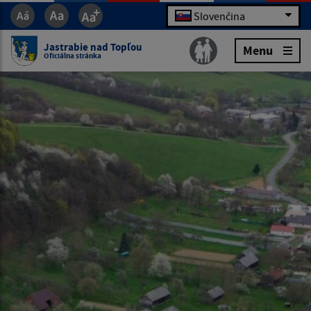
Slovenčina
Jastrabie nad Topľou
Menu
Oficiálna stránka