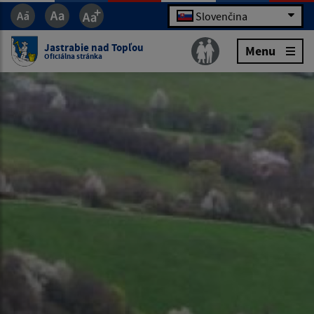
Slovenčina
Jastrabie nad Topľou
Menu
Oficiálna stránka