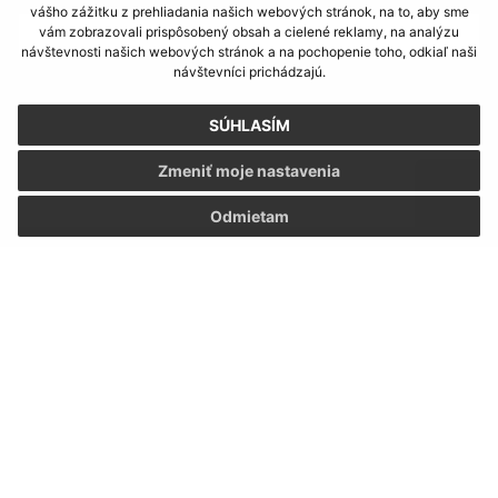
vášho zážitku z prehliadania našich webových stránok, na to, aby sme
vám zobrazovali prispôsobený obsah a cielené reklamy, na analýzu
návštevnosti našich webových stránok a na pochopenie toho, odkiaľ naši
návštevníci prichádzajú.
Text vašej správy (povinné)
SÚHLASÍM
Zmeniť moje nastavenia
Odmietam
Oboznámil som sa so
spracúvaním osobných
údajov
Google reCaptcha Response
Odoslať správu
Úradné hodiny: