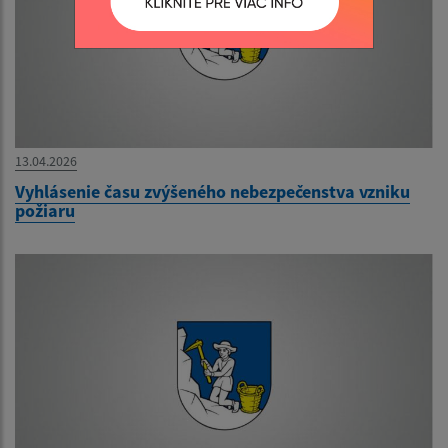
13.04.2026
Vyhlásenie času zvýšeného nebezpečenstva vzniku
požiaru