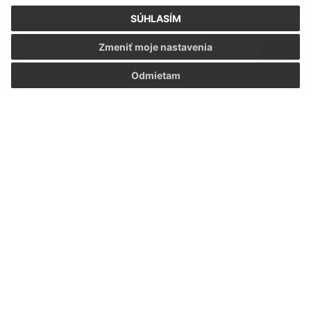
SÚHLASÍM
Zmeniť moje nastavenia
Odmietam
Oboznámil som sa so
spracúvaním osobných
údajov
Google reCaptcha Response
Odoslať správu
Úradné hodiny:
Deň
Čas doobeda
Čas poobede
Pondelok:
07:30 - 12:00
12:30 - 15:30
Utorok:
07:30 - 12:00
12:30 - 15:30
Streda:
07:30 - 12:00
12:30 - 15:30
Štvrtok:
07:30 - 12:00
12:30 - 15:30