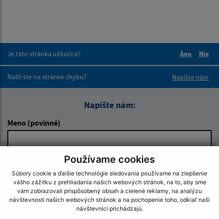
Je táto stránka užitočná?
Áno
Nie
Boli tieto 
Boli 
Našli ste na stránke chybu?
Napíšte nám
Napíšte nám:
Meno (povinné)
Používame cookies
E-mailová adresa (povinné)
Súbory cookie a ďalšie technológie sledovania používame na zlepšenie
vášho zážitku z prehliadania našich webových stránok, na to, aby sme
vám zobrazovali prispôsobený obsah a cielené reklamy, na analýzu
návštevnosti našich webových stránok a na pochopenie toho, odkiaľ naši
Text vašej správy (povinné)
návštevníci prichádzajú.