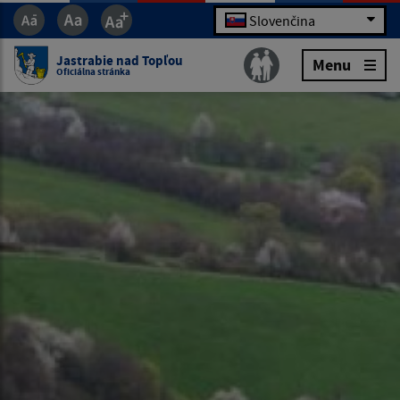
Slovenčina
Jastrabie nad Topľou
Menu
Oficiálna stránka