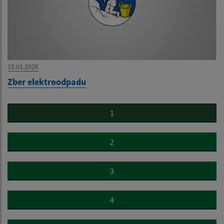
15.01.2026
Zber elektroodpadu
1
2
3
4