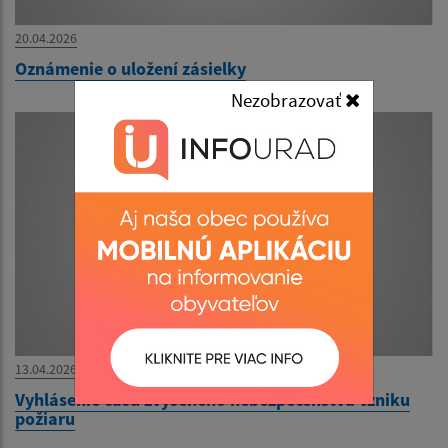
20.04.2026
Oznámenie o uložení zásielky
Nezobrazovať
13.04.2026
Vyhlásenie času zvýšeného nebezpečenstva vzniku
požiaru