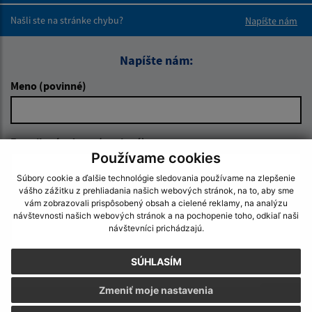
Našli ste na stránke chybu?
Napíšte nám
Napíšte nám:
Meno (povinné)
E-mailová adresa (povinné)
Používame cookies
Súbory cookie a ďalšie technológie sledovania používame na zlepšenie
vášho zážitku z prehliadania našich webových stránok, na to, aby sme
Text vašej správy (povinné)
vám zobrazovali prispôsobený obsah a cielené reklamy, na analýzu
návštevnosti našich webových stránok a na pochopenie toho, odkiaľ naši
návštevníci prichádzajú.
SÚHLASÍM
Zmeniť moje nastavenia