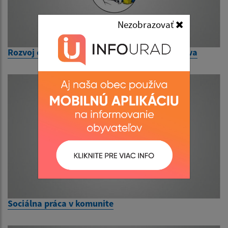
Nezobrazovať
Rozvoj odpadového a obehového hospodárstva
Sociálna práca v komunite