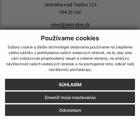
Jastrabie nad Topľou 113
094 35 Soľ
obec@jastrabie.sk
+421 574 496 315
Používame cookies
IČO: 00332445
Súbory cookie a ďalšie technológie sledovania používame na zlepšenie
vášho zážitku z prehliadania našich webových stránok, na to, aby sme
vám zobrazovali prispôsobený obsah a cielené reklamy, na analýzu
návštevnosti našich webových stránok a na pochopenie toho, odkiaľ naši
návštevníci prichádzajú.
SÚHLASÍM
Zmeniť moje nastavenia
Odmietam