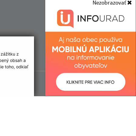
Nezobrazovať
 zážitku z
obený obsah a
e toho, odkiaľ
ované:
Správca obsahu:
15:29 hod.
Správca obsahu je Obec
Jastrabie nad Topľou.
Vytvorené v súlade s
Jednotným
dizajn manuálom elektronických
služieb.