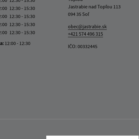
Jastrabie nad Topľou 113
2:00
12:30 - 15:30
094 35 Soľ
2:00
12:30 - 15:30
2:00
12:30 - 15:30
obec@jastrabie.sk
2:00
12:30 - 15:30
+421 574 496 315
ka:
12:00 - 12:30
IČO: 00332445