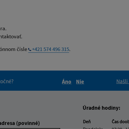
ra.
taktovať.
fónnom čísle
+421 574 496 315
.
itočné?
Našli
Áno
Nie
Boli tieto informácie pre 
Boli tieto informáci
Úradné hodiny:
Deň
Čas doo
adresa (povinné)
Pondelok:
07:30 - 1