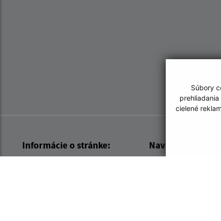
Súbory co
prehliadania
cielené rekla
Informácie o stránke:
Navigácia:
Vyhlásenie o prístupnosti
Vytlačiť aktuálnu strá
Autorské práva
Mapa stránok
Ochrana osobných údajov
Cookies