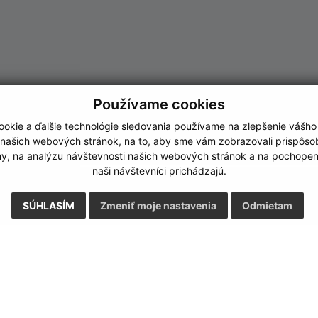
Používame cookies
okie a ďalšie technológie sledovania používame na zlepšenie vášho
 našich webových stránok, na to, aby sme vám zobrazovali prispôs
my, na analýzu návštevnosti našich webových stránok a na pochopeni
naši návštevníci prichádzajú.
SÚHLASÍM
Zmeniť moje nastavenia
Odmietam
Rýchle odkazy:
Aktualiz
nku
Naša obec
05.08.2026 
História
RSS
Fotogaléria
Školstvo