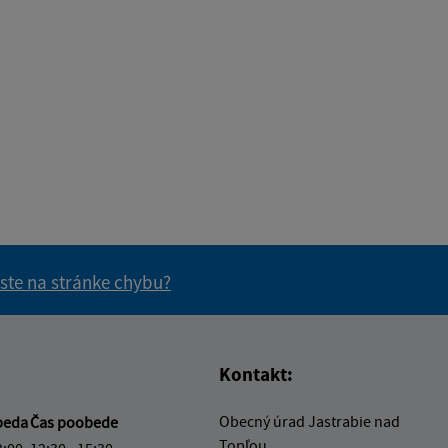
 ste na stránke chybu?
vás užitočné?
e pre vás užitočné?
Kontakt:
Obecný úrad Jastrabie nad
beda
Čas poobede
Topľou
2:00
12:30 - 15:30