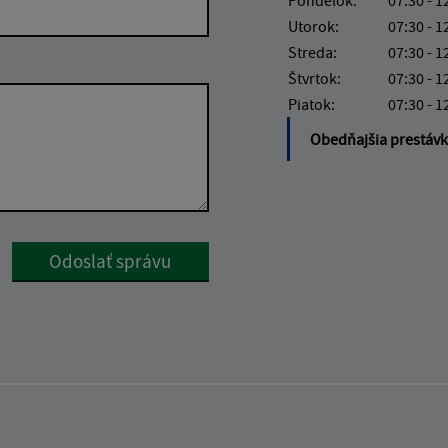
Utorok:
07:30 - 1
Streda:
07:30 - 1
Štvrtok:
07:30 - 1
Piatok:
07:30 - 1
Obedňajšia prestáv
Google reCaptcha Response
Odoslať správu