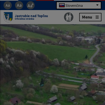
Slovenčina
Jastrabie nad Topľou
Menu
Oficiálna stránka