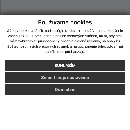
Používame cookies
Súbory cookie a ďalšie technológie sledovania používame na zlepšenie
vášho zážitku z prehliadania našich webových stránok, na to, aby sme
vám zobrazovali prispôsobený obsah a cielené reklamy, na analýzu
návštevnosti našich webových stránok a na pochopenie toho, odkiaľ naši
návštevníci prichádzajú.
Informácie o stránke:
SÚHLASÍM
Vyhlásenie o prístupnosti
Autorské práva
Zmeniť moje nastavenia
Ochrana osobných údajov
Odmietam
Navigácia:
Vytlačiť aktuálnu stránku
Mapa stránok
Cookies
Rýchle odkazy: