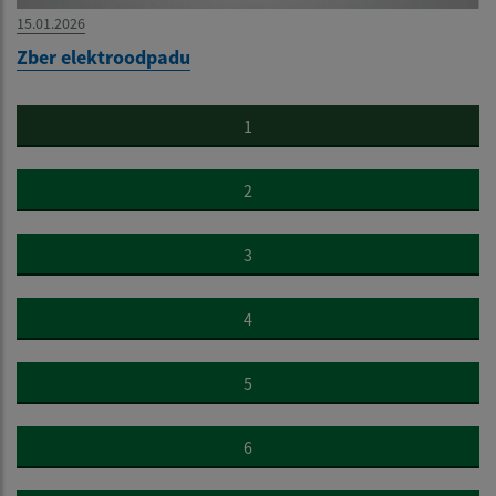
15.01.2026
Zber elektroodpadu
1
2
3
4
5
6