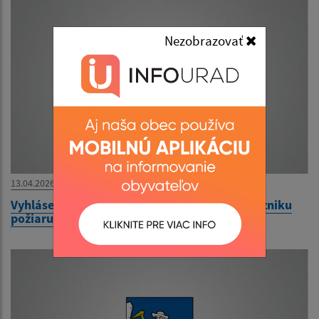
Nezobrazovať
13.04.2026
Vyhlásenie času zvýšeného nebezpečenstva vzniku
požiaru