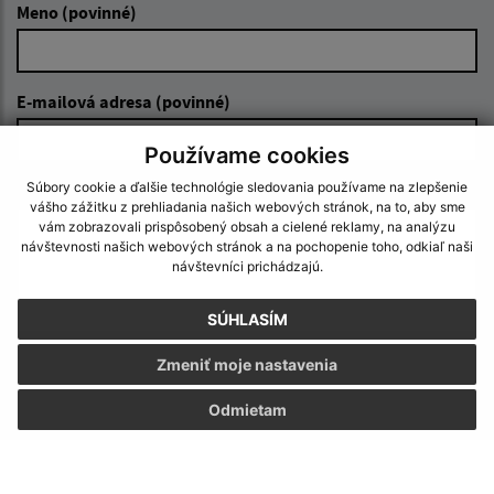
Meno (povinné)
E-mailová adresa (povinné)
Používame cookies
Súbory cookie a ďalšie technológie sledovania používame na zlepšenie
Text vašej správy (povinné)
vášho zážitku z prehliadania našich webových stránok, na to, aby sme
vám zobrazovali prispôsobený obsah a cielené reklamy, na analýzu
návštevnosti našich webových stránok a na pochopenie toho, odkiaľ naši
návštevníci prichádzajú.
SÚHLASÍM
Zmeniť moje nastavenia
Oboznámil som sa so
spracúvaním osobných
údajov
Odmietam
Google reCaptcha Response
Odoslať správu