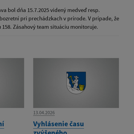
čava bol dňa 15.7.2025 videný medveď resp.
zretní pri prechádzkach v prírode. V prípade, že
u 158. Zásahový team situáciu monitoruje.
13.04.2026
ní
Vyhlásenie času
zvýšeného