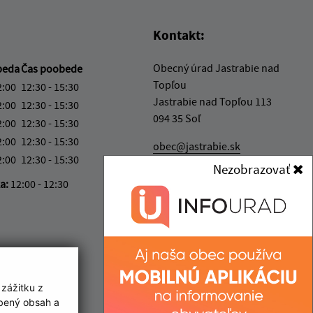
Kontakt:
Obecný úrad Jastrabie nad
beda
Čas poobede
Topľou
2:00
12:30 - 15:30
Jastrabie nad Topľou 113
2:00
12:30 - 15:30
094 35 Soľ
2:00
12:30 - 15:30
2:00
12:30 - 15:30
obec@jastrabie.sk
2:00
12:30 - 15:30
+421 574 496 315
Nezobrazovať
ka:
12:00 - 12:30
IČO: 00332445
 zážitku z
obený obsah a