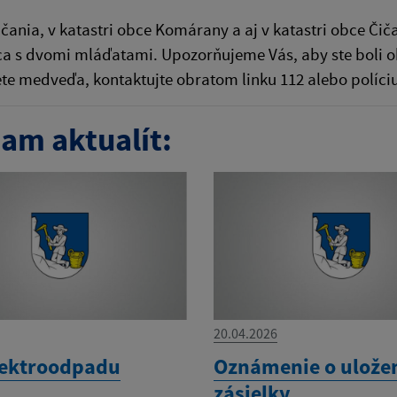
čania, v katastri obce Komárany a aj v katastri obce Či
 s dvomi mláďatami. Upozorňujeme Vás, aby ste boli obo
te medveďa, kontaktujte obratom linku 112 alebo políci
am aktualít:
20.04.2026
lektroodpadu
Oznámenie o ulože
zásielky