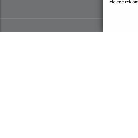
cielené rekla
Informácie o stránke:
Navigácia: