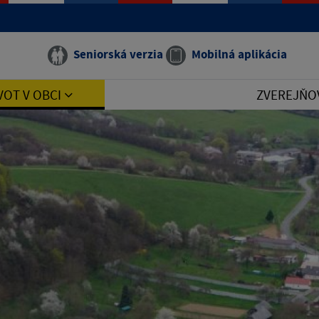
Seniorská verzia
Mobilná aplikácia
VOT V OBCI
ZVEREJŇO