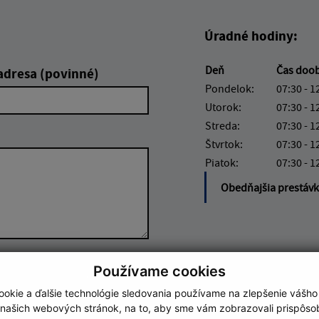
Úradné hodiny:
Deň
Čas doo
adresa (povinné)
Pondelok:
07:30 - 1
Utorok:
07:30 - 1
Streda:
07:30 - 1
Štvrtok:
07:30 - 1
Piatok:
07:30 - 1
Obedňajšia prestáv
Google reCaptcha Response
Používame cookies
Odoslať správu
okie a ďalšie technológie sledovania používame na zlepšenie vášho
 našich webových stránok, na to, aby sme vám zobrazovali prispôs