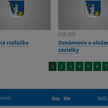
23.01.2026
ná rozlúčka
Oznámenie o ulože
zásielky
1
2
3
4
5
6
7
itočné?
Našli
Áno
Nie
Boli tieto informácie pre 
Boli tieto informáci