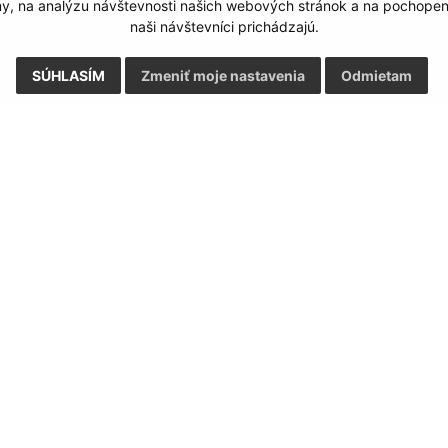
my, na analýzu návštevnosti našich webových stránok a na pochopeni
naši návštevníci prichádzajú.
SÚHLASÍM
Zmeniť moje nastavenia
Odmietam
Rýchle odkazy:
Aktualiz