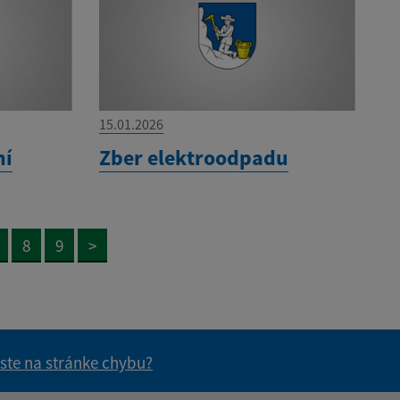
15.01.2026
ní
Zber elektroodpadu
8
9
>
 ste na stránke chybu?
vás užitočné?
e pre vás užitočné?