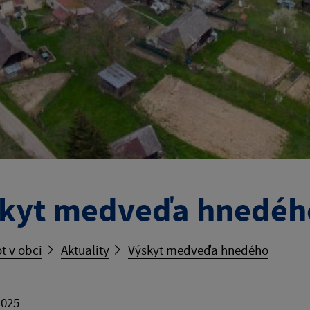
kyt medveďa hnedéh
t v obci
Aktuality
Výskyt medveďa hnedého
2025