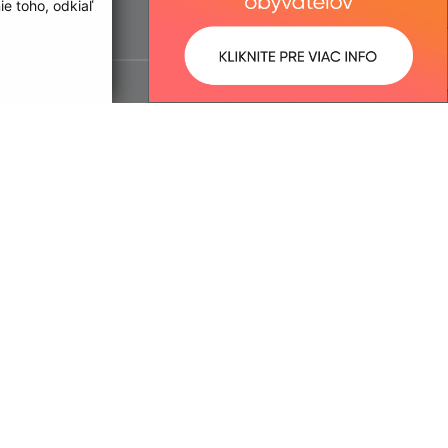
e toho, odkiaľ
ované:
Správca obsahu: