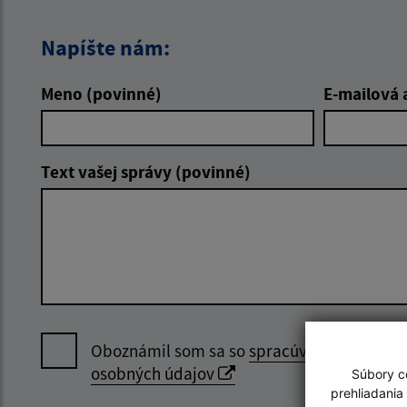
Napíšte nám:
Meno (povinné)
E-mailová 
Text vašej správy (povinné)
Oboznámil som sa so
spracúvaním
osobných údajov
Súbory co
prehliadania