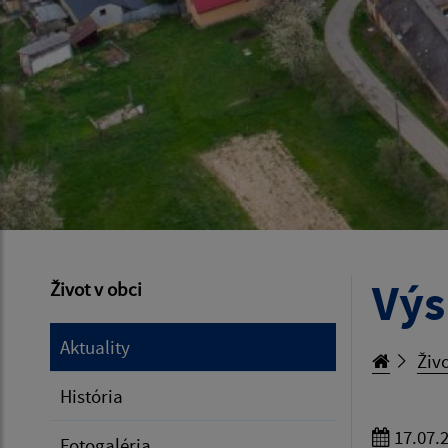
Výs
Život v obci
Aktuality
Živo
História
17.07.
Fotogaléria