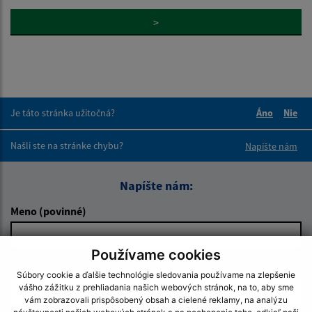
>
Je táto stránka užitočná?
Áno
Nie
Boli tieto 
Boli 
Našli ste na stránke chybu?
Napíšte nám
Napíšte nám:
Meno (povinné)
Používame cookies
E-mailová adresa (povinné)
Súbory cookie a ďalšie technológie sledovania používame na zlepšenie
vášho zážitku z prehliadania našich webových stránok, na to, aby sme
vám zobrazovali prispôsobený obsah a cielené reklamy, na analýzu