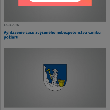
13.04.2026
Vyhlásenie času zvýšeného nebezpečenstva vzniku
požiaru