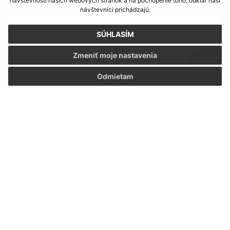
návštevnosti našich webových stránok a na pochopenie toho, odkiaľ naši
Text vašej správy (povinné)
návštevníci prichádzajú.
SÚHLASÍM
Zmeniť moje nastavenia
Odmietam
Oboznámil som sa so
spracúvaním osobných
údajov
Google reCaptcha Response
Odoslať správu
Úradné hodiny:
Deň
Čas doobeda
Čas poobede
Pondelok:
07:30 - 12:00
12:30 - 15:30
Utorok:
07:30 - 12:00
12:30 - 15:30