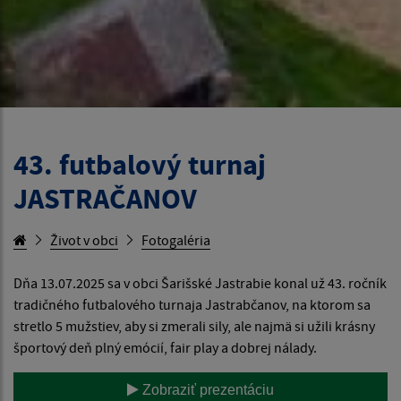
43. futbalový turnaj
JASTRAČANOV
Život v obci
Fotogaléria
Dňa 13.07.2025 sa v obci Šarišské Jastrabie konal už 43. ročník
tradičného futbalového turnaja Jastrabčanov, na ktorom sa
stretlo 5 mužstiev, aby si zmerali sily, ale najmä si užili krásny
športový deň plný emócií, fair play a dobrej nálady.
Zobraziť prezentáciu