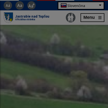
Slovenčina
Jastrabie nad Topľou
Menu
Oficiálna stránka