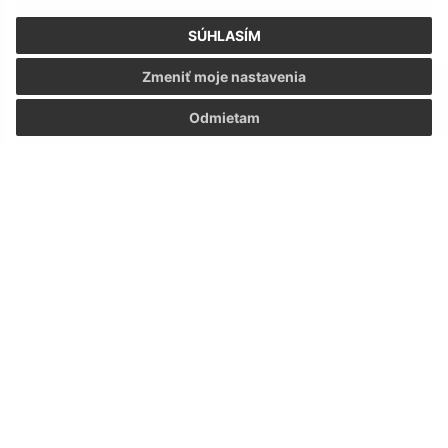
SÚHLASÍM
Zmeniť moje nastavenia
Odmietam
Stavanie mája 2024