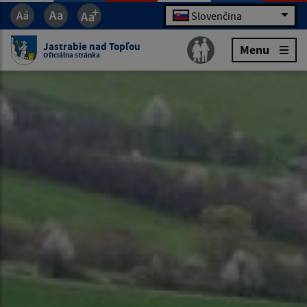
Slovenčina
Jastrabie nad Topľou
Menu
Oficiálna stránka