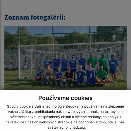
Zoznam fotogalérií:
Používame cookies
43. futbalový turnaj JASTRAČANOV
Súbory cookie a ďalšie technológie sledovania používame na zlepšenie
vášho zážitku z prehliadania našich webových stránok, na to, aby sme
vám zobrazovali prispôsobený obsah a cielené reklamy, na analýzu
návštevnosti našich webových stránok a na pochopenie toho, odkiaľ naši
návštevníci prichádzajú.