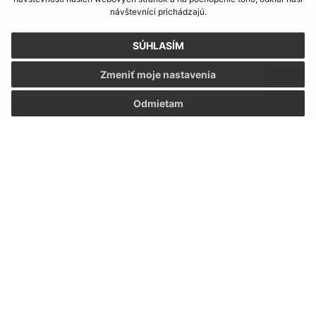
Text vašej správy (povinné)
návštevníci prichádzajú.
SÚHLASÍM
Zmeniť moje nastavenia
Odmietam
Oboznámil som sa so
spracúvaním osobných
údajov
Google reCaptcha Response
Odoslať správu
Úradné hodiny:
Deň
Čas doobeda
Čas poobede
Pondelok:
07:30 - 12:00
12:30 - 15:30
Utorok:
07:30 - 12:00
12:30 - 15:30