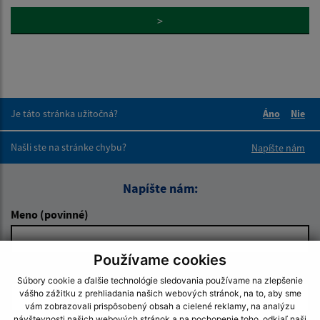
>
Je táto stránka užitočná?
Áno
Nie
Boli tieto 
Boli 
Našli ste na stránke chybu?
Napíšte nám
Napíšte nám:
Meno (povinné)
Používame cookies
E-mailová adresa (povinné)
Súbory cookie a ďalšie technológie sledovania používame na zlepšenie
vášho zážitku z prehliadania našich webových stránok, na to, aby sme
vám zobrazovali prispôsobený obsah a cielené reklamy, na analýzu
návštevnosti našich webových stránok a na pochopenie toho, odkiaľ naši