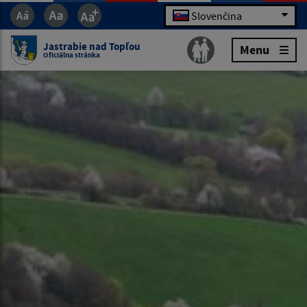
Slovenčina
Jastrabie nad Topľou
Menu
Oficiálna stránka