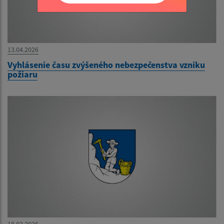
13.04.2026
Vyhlásenie času zvýšeného nebezpečenstva vzniku
požiaru